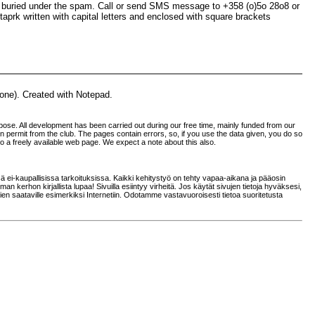
e buried under the spam. Call or send SMS message to +358 (o)5o 28o8 or
 taprk written with capital letters and enclosed with square brackets
none). Created with Notepad.
ose. All development has been carried out during our free time, mainly funded from our
tten permit from the club. The pages contain errors, so, if you use the data given, you do so
 to a freely available web page. We expect a note about this also.
sä ei-kaupallisissa tarkoituksissa. Kaikki kehitystyö on tehty vapaa-aikana ja pääosin
an kerhon kirjallista lupaa! Sivuilla esiintyy virheitä. Jos käytät sivujen tietoja hyväksesi,
kien saataville esimerkiksi Internetiin. Odotamme vastavuoroisesti tietoa suoritetusta