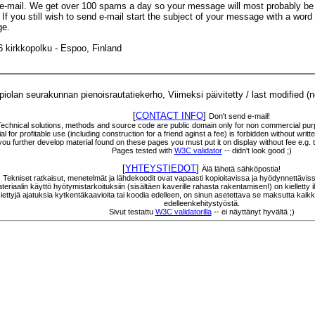
e e-mail. We get over 100 spams a day so your message will most probably b
 If you still wish to send e-mail start the subject of your message with a word
ge.
6 kirkkopolku - Espoo, Finland
olan seurakunnan pienoisrautatiekerho, Viimeksi päivitetty / last modified (
[
CONTACT INFO
]
Don't send e-mail!
Technical solutions, methods and source code are public domain only for non commercial purp
l for profitable use (including construction for a friend aginst a fee) is forbidden without wri
f you further develop material found on these pages you must put it on display without fee e.g.
Pages tested with
W3C validator
-- didn't look good ;)
[
YHTEYSTIEDOT
]
Älä lähetä sähköpostia!
a. Tekniset ratkaisut, menetelmät ja lähdekoodit ovat vapaasti kopioitavissa ja hyödynnettävis
eriaalin käyttö hyötymistarkoituksiin (sisältäen kaverille rahasta rakentamisen!) on kielletty ilm
 esiettyjä ajatuksia kytkentäkaavioita tai koodia edelleen, on sinun asetettava se maksutta kaik
edelleenkehitystyöstä.
Sivut testattu
W3C validatorilla
-- ei näyttänyt hyvältä ;)