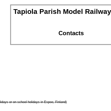
Tapiola Parish Model Railwa
Contacts
lidays or on school holidays in Espoo, Finland)