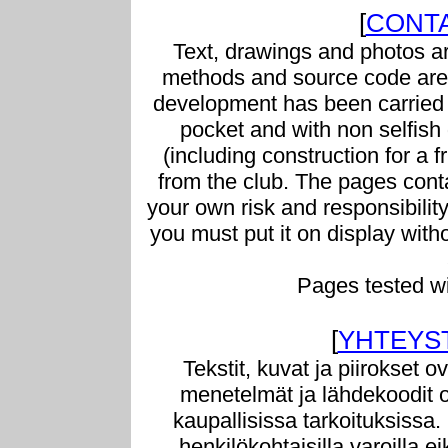
[
CONTA
Text, drawings and photos ar
methods and source code are 
development has been carried 
pocket and with non selfish g
(including construction for a f
from the club. The pages conta
your own risk and responsibilit
you must put it on display with
Pages tested w
[
YHTEYS
Tekstit, kuvat ja piirokset o
menetelmät ja lähdekoodit o
kaupallisissa tarkoituksissa.
henkilökohtaisilla varoilla e