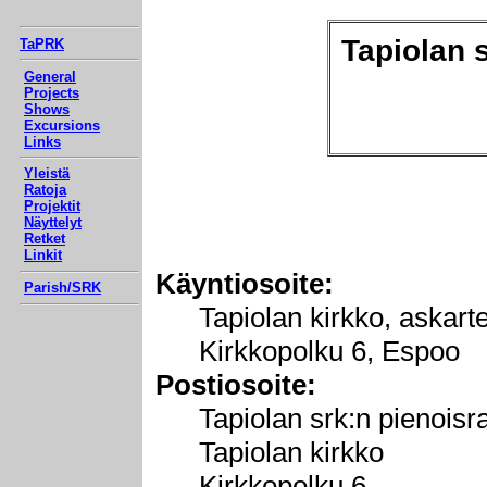
Tapiolan 
TaPRK
General
Projects
Shows
Excursions
Links
Yleistä
Ratoja
Projektit
Näyttelyt
Retket
Linkit
Käyntiosoite:
Parish/SRK
Tapiolan kirkko, askarte
Kirkkopolku 6, Espoo
Postiosoite:
Tapiolan srk:n pienoisr
Tapiolan kirkko
Kirkkopolku 6