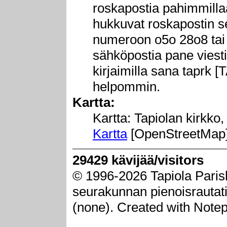
roskapostia pahimmillaa
hukkuvat roskapostin se
numeroon o5o 28o8 tai l
sähköpostia pane viesti
kirjaimilla sana taprk
helpommin.
Kartta:
Kartta: Tapiolan kirkko
Kartta
[OpenStreetMap
29429 kävijää/visitors
© 1996-2026 Tapiola Paris
seurakunnan pienoisrautatie
(none). Created with Note