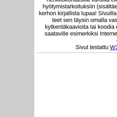
hyötymistarkoituksiin (sisältä
kerhon kirjallista lupaa! Sivuill
teet sen täysin omalla vast
kytkentäkaavioita tai koodia
saataville esimerkiksi Intern
Sivut testattu
W3