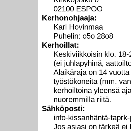
02100 ESPOO
Kerhonohjaaja:
Kari Hovinmaa
Puhelin: o5o 28o8
Kerhoillat:
Keskiviikkoisin klo. 18-
(ei juhlapyhinä, aattoil
Alaikäraja on 14 vuotta
työstökoneita (mm. vann
kerhoiltoina yleensä aja
nuoremmilla riitä.
Sähköposti:
info-kissanhäntä-taprk-
Jos asiasi on tärkeä ei