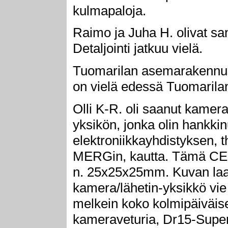
kulmapaloja.
Raimo ja Juha H. olivat sa
Detaljointi jatkuu vielä.
Tuomarilan asemarakennus 
on vielä edessä Tuomarilan
Olli K-R. oli saanut kamer
yksikön, jonka olin hankkin
elektroniikkayhdistyksen, 
MERGin, kautta. Tämä CE-h
n. 25x25x25mm. Kuvan laa
kamera/lähetin-yksikkö vie 
melkein koko kolmipäiväisen
kameraveturia, Dr15-Super