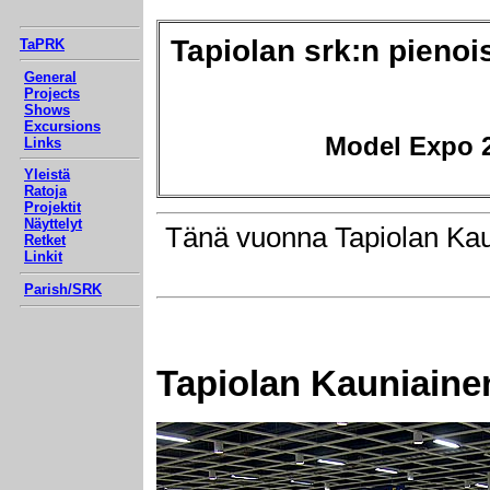
Tapiolan srk:n pienoi
TaPRK
General
Projects
Shows
Excursions
Model Expo 
Links
Yleistä
Ratoja
Projektit
Näyttelyt
Tänä vuonna Tapiolan Kau
Retket
Linkit
Parish/SRK
Tapiolan Kauniaine