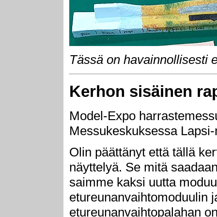
Tässä on havainnollisesti e
Kerhon sisäinen ra
Model-Expo harrastemessut
Messukeskuksessa Lapsi-
Olin päättänyt että tällä k
näyttelyä. Se mitä saadaan 
saimme kaksi uutta moduul
etureunanvaihtomoduulin j
etureunanvaihtopalahan on 