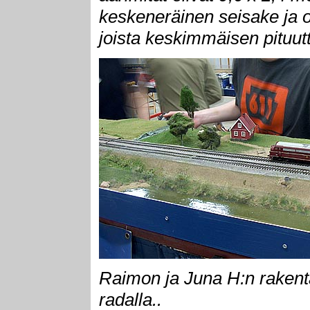
keskeneräinen seisake ja o
joista keskimmäisen pituu
Raimon ja Juna H:n raken
radalla..