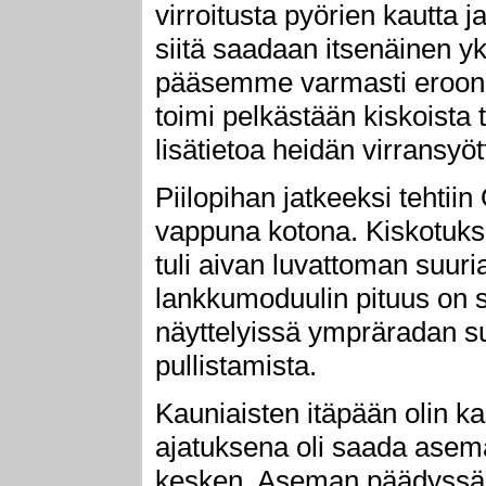
virroitusta pyörien kautta j
siitä saadaan itsenäinen yks
pääsemme varmasti eroon! 
toimi pelkästään kiskoista
lisätietoa heidän virransyöt
Piilopihan jatkeeksi tehtii
vappuna kotona. Kiskotukse
tuli aivan luvattoman suuri
lankkumoduulin pituus on 
näyttelyissä ympräradan s
pullistamista.
Kauniaisten itäpään olin ka
ajatuksena oli saada asema
kesken. Aseman päädyssä o