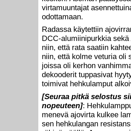
virtamuuntajat asennettuina
odottamaan.
Radassa käytettiin ajovirr
DCC-alumiinipurkkia sekä A
niin, että rata saatiin kahte
niin, että kolme veturia oli s
joissa oli kerhon vanhimma
dekooderit tuppasivat hyyt
toimivat hehkulamput alkoiv
[Seuraa pitkä selostus s
nopeuteen]
: Hehkulamppuj
menevä ajovirta kulkee la
sen hehkulangan resistanssi