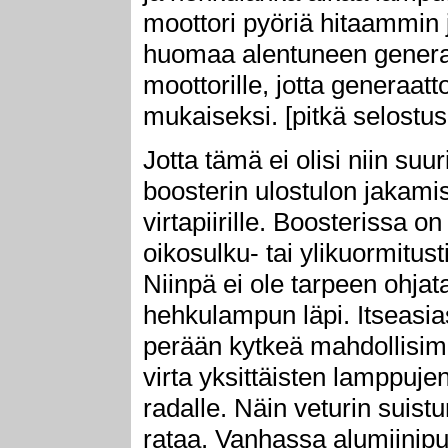
moottori pyöriä hitaammin 
huomaa alentuneen generaat
moottorille, jotta generaat
mukaiseksi. [pitkä selostus
Jotta tämä ei olisi niin su
boosterin ulostulon jakami
virtapiirille. Boosterissa o
oikosulku- tai ylikuormitus
Niinpä ei ole tarpeen ohja
hehkulampun läpi. Itseasia
perään kytkeä mahdollisim
virta yksittäisten lamppujen
radalle. Näin veturin suist
rataa. Vanhassa alumiini