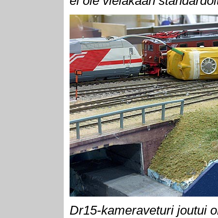
ei ole vieläkään standardoi
Dr15-kameraveturi joutui 