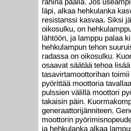
rähinä päällä. Jos useampi
läpi, alkaa hehkulanka kas
resistanssi kasvaa. Siksi j
oikosulku, on hehkulamppu 
lähtöön, ja lamppu palaa ki
hehkulampun tehon suuruis
radassa on oikosulku. Kuor
osaavat säätää tehoa lisää 
tasavirtamoottorihan toimii
pyörittää moottoria tavallaa
pulssien välillä moottori p
takaisin päin. Kuormakomp
generaattorijänniteen. Gen
moottorin pyörimisnopeudes
ja hehkulanka alkaa lampus