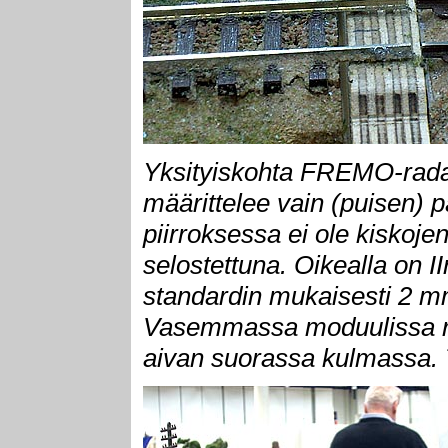
Yksityiskohta FREMO-rada
määrittelee vain (puisen) pä
piirroksessa ei ole kiskojen 
selostettuna. Oikealla on I
standardin mukaisesti 2 m
Vasemmassa moduulissa r
aivan suorassa kulmassa. 